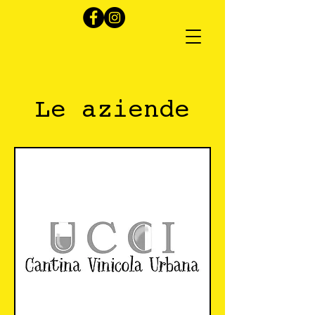
Le azi
ende