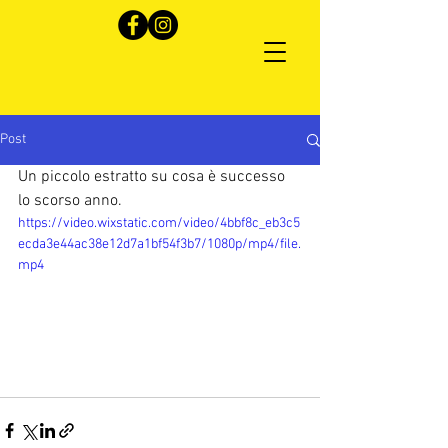
Post
Un piccolo estratto su cosa è successo 
lo scorso anno.
https://video.wixstatic.com/video/4bbf8c_eb3c5
ecda3e44ac38e12d7a1bf54f3b7/1080p/mp4/file.
mp4